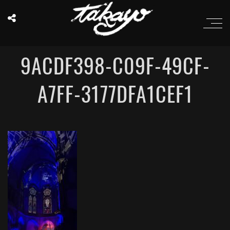
9ACDF398-C09F-49CF-
A7FF-3177DFA1CEF1