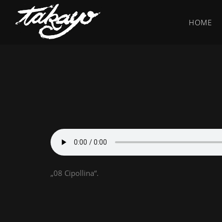
HOME
„08 Cipollina“.