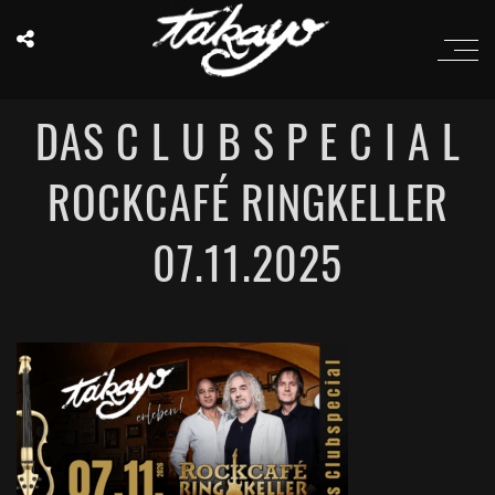
DAS C L U B S P E C I A L
ROCKCAFÉ RINGKELLER
07.11.2025