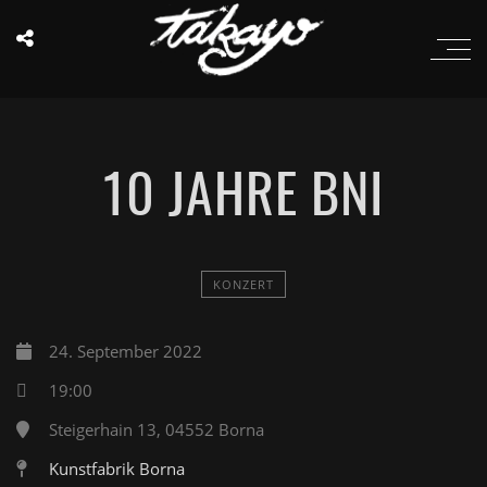
10 JAHRE BNI
KONZERT
24. September 2022
19:00
Steigerhain 13, 04552 Borna
Kunstfabrik Borna