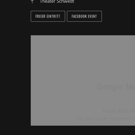
Theater Schwedt
FREIER EINTRITT
FACEBOOK EVENT
Google M
Google Karte la
Die Karte wurde von Google M
Es gelten die
Datenschutzerklär