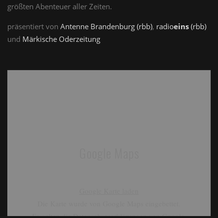
größten Abenteuer aller Zeiten.
präsentiert von
Antenne Brandenburg (rbb)
,
radio
eins
(rbb)
und
Märkische Oderzeitung
Google Maps
Google Karte laden
Die Karte wurde von Google Maps eingebettet.
Es gelten die
Datenschutzerklärungen
von Google.