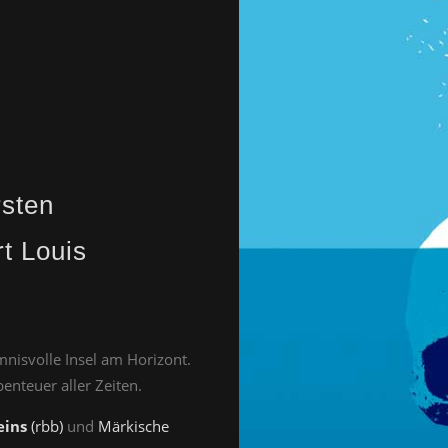
rsten
t Louis
mnisvolle Insel am Horizont.
enteuer aller Zeiten.
eins
(rbb)
und
Märkische