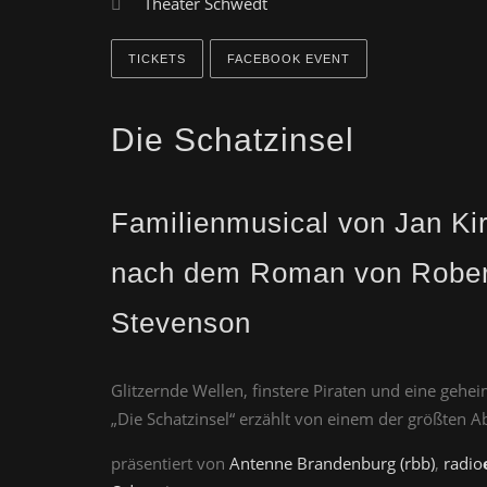
Theater Schwedt
TICKETS
FACEBOOK EVENT
Die Schatzinsel
Familienmusical von Jan Ki
nach dem Roman von Rober
Stevenson
Glitzernde Wellen, finstere Piraten und eine gehei
„Die Schatzinsel“ erzählt von einem der größten Ab
präsentiert von
Antenne Brandenburg (rbb)
,
radio