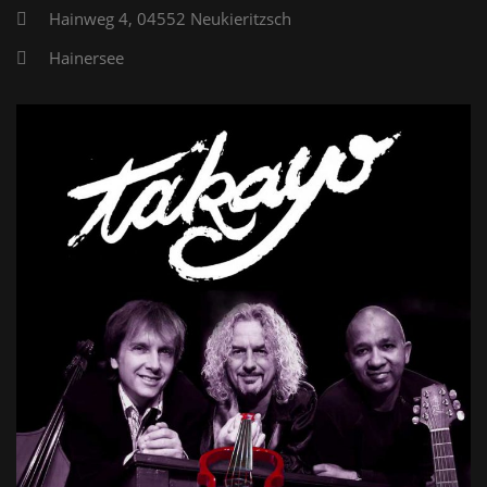
Hainweg 4, 04552 Neukieritzsch
Hainersee