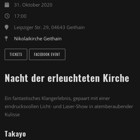
31. Oktober 2020
17:00
Leipziger Str. 29, 04643 Geithain
Nikolaikirche Geithain
TICKETS
FACEBOOK EVENT
Nacht der erleuchteten Kirche
Ein fantastisches Klangerlebnis, gepaart mit einer
eindrucksvollen Licht- und Laser-Show in atemberaubender
Kulisse
Takayo