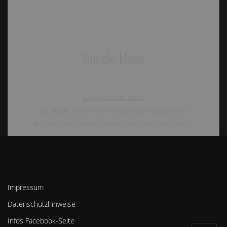
Google Maps
Google Karte laden
Die Karte wurde von Google Maps eingebettet.
Es gelten die
Datenschutzerklärungen
von Google.
Impressum
Datenschutzhinweise
Infos Facebook-Seite