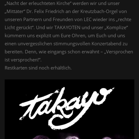
„Nacht der erleuchteten Kirche“ werden wir und unser
„Mittäter“ Dr. Felix Friedrich an der Kreutzbach-Orgel von
unseren Partnern und Freunden von LEC wieder ins „rechte
Licht gerückt“. Und wir TAKAYOTEN und unser „Komplize“
kümmern uns explizit um Eure Ohren, um Euch und uns
einen unvergesslichen stimmungsvollen Konzertabend zu
bereiten. Denn, wie eingangs schon erwähnt – „Versprochen
ist versprochen!“.
Restkarten sind noch erhältlich.