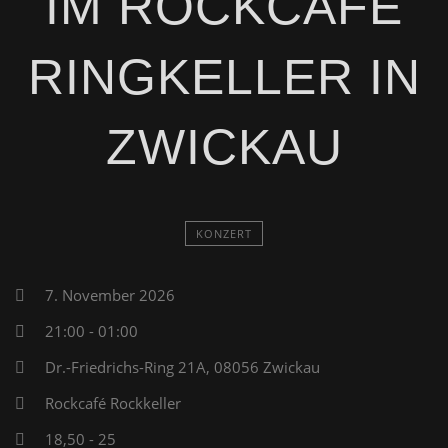
IM ROCKCAFÉ
RINGKELLER IN
ZWICKAU
KONZERT
7. November 2026
21:00 - 01:00
Dr.-Friedrichs-Ring 21A, 08056 Zwickau
Rockcafé Rockkeller
18,50 - 25