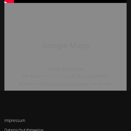
Google Maps
Google Karte laden
Die Karte wurde von Google Maps eingebettet.
Es gelten die
Datenschutzerklärungen
von Google.
Impressum
Datenschutzhinweise