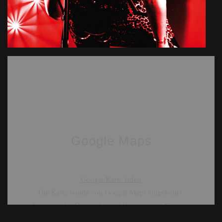
Google Maps
Google Karte laden
Die Karte wurde von Google Maps eingebettet.
Es gelten die
Datenschutzerklärungen
von Google.