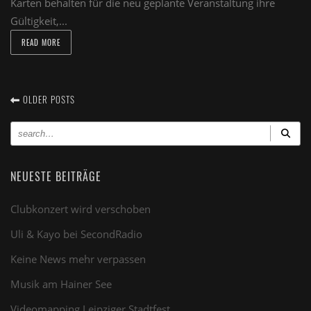
Karten behalten für die neu geplante Veranstaltung ihre
Gültigkeit,...
READ MORE
OLDER POSTS
NEUESTE BEITRÄGE
Clubkonzert wird verschoben
Uli & Kayo bei SecondRadio
Keine News mehr verpassen
Musik am Hainer See
Videomapping Leipziger Stadtfest