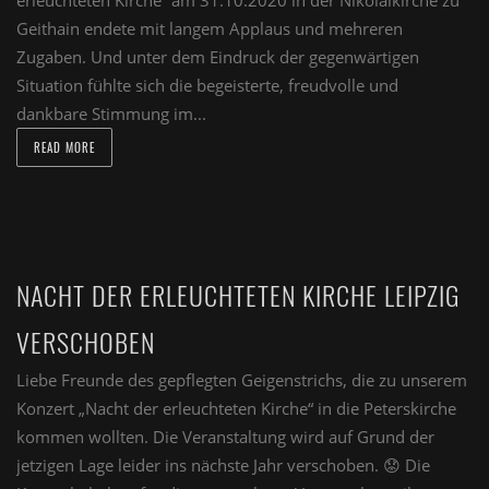
erleuchteten Kirche“ am 31.10.2020 in der Nikolaikirche zu
Geithain endete mit langem Applaus und mehreren
Zugaben. Und unter dem Eindruck der gegenwärtigen
Situation fühlte sich die begeisterte, freudvolle und
dankbare Stimmung im...
READ MORE
NACHT DER ERLEUCHTETEN KIRCHE LEIPZIG
VERSCHOBEN
Liebe Freunde des gepflegten Geigenstrichs, die zu unserem
Konzert „Nacht der erleuchteten Kirche“ in die Peterskirche
kommen wollten. Die Veranstaltung wird auf Grund der
jetzigen Lage leider ins nächste Jahr verschoben. 😟 Die